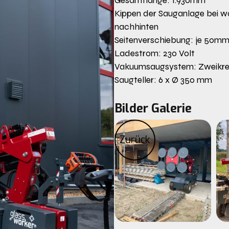
Gesamtlänge: 1.930mm
Kippen der Sauganlage bei 
nachhinten
Seitenverschiebung: je 50mm
Ladestrom: 230 Volt
Vakuumsaugsystem: Zweikre
Saugteller: 6 x Ø 350 mm
Bilder Galerie
Zurück