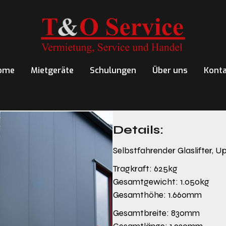
ome
Mietgeräte
Schulungen
Über uns
Konta
Details:
Selbstfahrender Glaslifter, U
Tragkraft: 625kg
Gesamtgewicht: 1.050kg
Gesamthöhe: 1.660mm
Gesamtbreite: 830mm